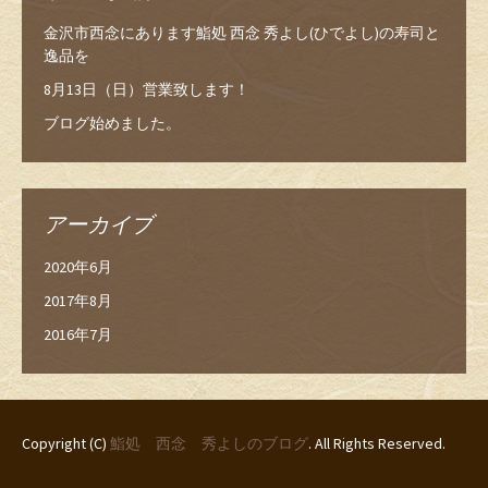
金沢市西念にあります鮨処 西念 秀よし(ひでよし)の寿司と
逸品を
8月13日（日）営業致します！
ブログ始めました。
アーカイブ
2020年6月
2017年8月
2016年7月
Copyright (C)
鮨処 西念 秀よしのブログ
. All Rights Reserved.