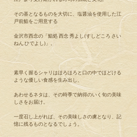
その基となるものを大切に、塩醤油を使用した江
戸前鮨をご用意する
金沢市西念の「鮨処 西念 秀よし(すしどころ さい
ねん ひでよし)」。
素早く握るシャリはほろほろと口の中でほどける
ような優しい食感を生み出し、
あわせるネタは、その時季で納得のいく旬の美味
しさをお届け。
一度召し上がれば、その美味しさの虜となり、記
憶に残るものとなるでしょう。