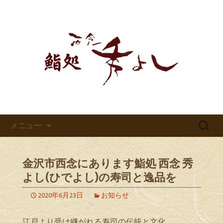
鮨処 西念 秀よしのブログです。
鮨処 西念 秀よしのブログ
コンテンツへ移動
検
メニュー
索:
金沢市西念にあります鮨処 西念 秀
よし(ひでよし)の寿司と逸品を
2020年6月23日
お知らせ
江戸より受け継がれる寿司の伝統と文化。