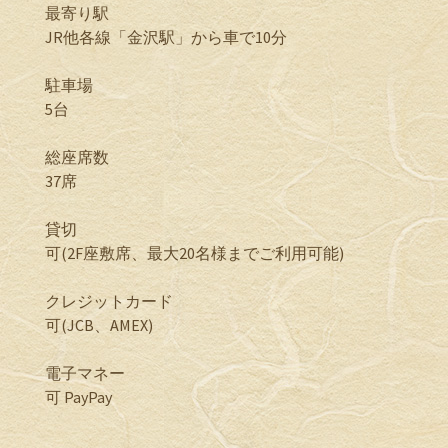
最寄り駅
JR他各線「金沢駅」から車で10分
駐車場
5台
総座席数
37席
貸切
可(2F座敷席、最大20名様までご利用可能)
クレジットカード
可(JCB、AMEX)
電子マネー
可 PayPay