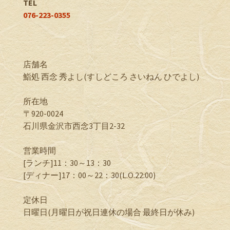
TEL
076-223-0355
店舗名
鮨処 西念 秀よし(すしどころ さいねん ひでよし)
所在地
〒920-0024
石川県金沢市西念3丁目2-32
営業時間
[ランチ]11：30～13：30
[ディナー]17：00～22：30(L.O.22:00)
定休日
日曜日(月曜日が祝日連休の場合 最終日が休み)